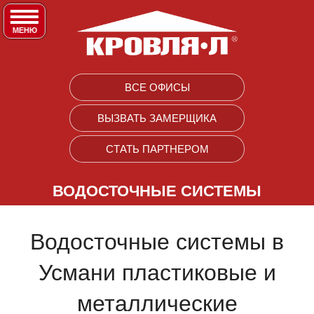
МЕНЮ
ПРОДУКЦИЯ
❭
ВСЕ ОФИСЫ
ПРОФЛИСТ
УСЛУГИ
ВЫЗВАТЬ ЗАМЕРЩИКА
❭
ПРОФЛИСТ ФИГУРНЫЙ
СТАТЬ ПАРТНЕРОМ
ДОСТАВКА
ПРАЙС-ЛИСТЫ
❭
МЕТАЛЛОЧЕРЕПИЦА
ПОСТАВКИ В ГОРОДА РФ
ВОДОСТОЧНЫЕ СИСТЕМЫ
ПРОФЛИСТ
САЙДИНГ МЕТАЛЛИЧЕСКИЙ
ВЫЕЗД НА ЗАМЕР
МЕТАЛЛОЧЕРЕПИЦА
Водосточные системы в
САЙДИНГ ВИНИЛОВЫЙ
МОНТАЖ ЗАБОРОВ
ВОДОСТОЧНЫЕ СИСТЕМЫ
Усмани пластиковые и
ФИБРОЦЕМЕНТНЫЙ САЙДИНГ
МОНТАЖ КРОВЛИ
САЙДИНГ ВИНИЛОВЫЙ
металлические