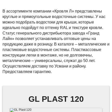
СЭНДВИЧ ПАНЕЛИ
МОНТАЖ ФАСАДОВ
САЙДИНГ МЕТАЛЛИЧЕСКИЙ
В ассортименте компании «Кровля Л» представлены
ДОБОРНЫЕ ЭЛЕМЕНТЫ
круглые и прямоугольные водосточные системы. У нас
СЭНДВИЧ ПАНЕЛИ
можно подобрать водостоки для крыши, которые
ЕВРОШТАКЕТНИК
идеально подойдут по оттенку RAL и текстуре кровли.
ДОБОРНЫЕ ЭЛЕМЕНТЫ
Статус генерального дистрибьютора завода «Гранд
ПАНЕЛЬНЫЕ ОГРАЖДЕНИЯ
Лайн» позволяет устанавливать оптовые цены на
ЕВРОШТАКЕТНИК
продукцию даже в розницу. В каталоге – металлические и
пластиковые водосточные системы. Пластмассовые
ФАЛЬЦЕВАЯ КРОВЛЯ
ПАНЕЛЬНЫЕ ОГРАЖДЕНИЯ
конструкции легки в монтаже, но не долговечны,
металлические – универсальны, служат до 50 лет.
ВОДОСТОЧНЫЕ СИСТЕМЫ
Осуществляем доставку по Усмани и району.
ФАЛЬЦЕВАЯ КРОВЛЯ
Предоставляем гарантию.
МЯГКАЯ КРОВЛЯ
МЯГКАЯ КРОВЛЯ
КОМПОЗИТНАЯ ЧЕРЕПИЦА
ФАСАДНЫЕ ПАНЕЛИ
GL PLAST 120
КОМПЛЕКТУЮЩИЕ ДЛЯ КРОВЛИ
ПРАЙС-ЛИСТ ФАСАДНЫЕ
КАССЕТЫ
ФАСАДНЫЕ ПАНЕЛИ